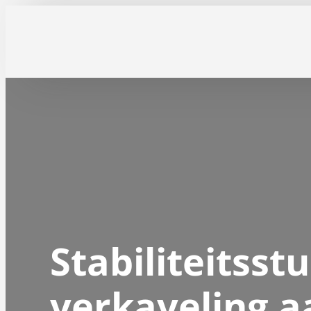
Ga
naar
inhoud
Stabiliteitsst
verkaveling a