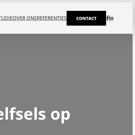
TUDIE
OVER ONS
REFERENTIES
CONTACT
elfsels op