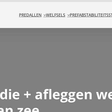
PREDALLEN
WELFSELS
PREFAB
STABILITEITSS
udie + afleggen w
an zee