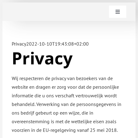
Ga
Toggle
naar
Navigatie
inhoud
Predallen
Privacy
2022-10-10T19:43:08+02:00
Welfsels
Privacy
Prefab
Wij respecteren de privacy van bezoekers van de
website en dragen er zorg voor dat de persoonlijke
Stabiliteitsstudie
informatie die u ons verschaft vertrouwelijk wordt
behandeld. Verwerking van de persoonsgegevens in
Over ons
ons bedrijf gebeurt op een wijze, die in
overeenstemming is met de wettelijke eisen zoals
Referenties
voorzien in de EU-regelgeving vanaf 25 mei 2018.